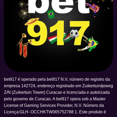
bet917 é operado pela bet917 N.V, número de registro da
empresa 142724, endereço registrado em Zuikertuintjeweg
Z/N (Zuikertuin Tower) Curacao e licenciada e autorizada
pelo govemo de Curacao. A bet917 opera sob a Master
License of Gaming Services Provider, N.V. Número da
Licença:GLH- OCCHKTW065752788 1. Este produto é