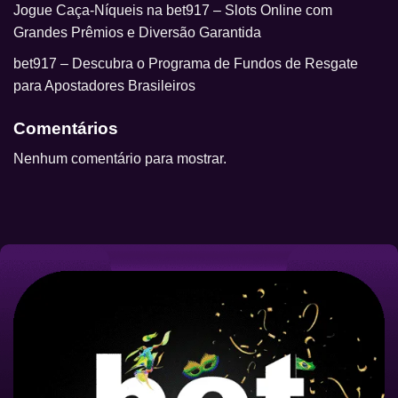
Jogue Caça-Níqueis na bet917 – Slots Online com
Grandes Prêmios e Diversão Garantida
bet917 – Descubra o Programa de Fundos de Resgate
para Apostadores Brasileiros
Comentários
Nenhum comentário para mostrar.