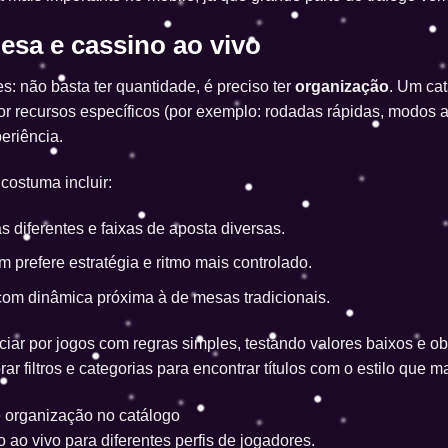
esa e cassino ao vivo
s: não basta ter quantidade, é preciso ter
organização
. Um catá
or recursos específicos (por exemplo: rodadas rápidas, modos a
eriência.
costuma incluir:
 diferentes e faixas de aposta diversas.
 prefere estratégia e ritmo mais controlado.
 com dinâmica próxima à de mesas tradicionais.
iar por jogos com regras simples, testando valores baixos e o
rar filtros e categorias para encontrar títulos com o estilo que
o ao vivo para diferentes perfis de jogadores.