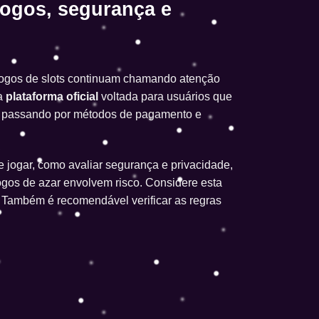
jogos, segurança e
e jogos de slots continuam chamando atenção
a
plataforma oficial
voltada para usuários que
e, passando por métodos de pagamento e
e jogar, como avaliar segurança e privacidade,
ogos de azar envolvem risco. Considere esta
. Também é recomendável verificar as regras