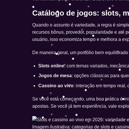
Catálogo de jogos: slots, m
Quando o assunto é variedade, a regra é simple
recursos bônus, provedor, popularidade e até p
usuário, isso economiza tempo e melhora a exp
De maneira geral, um portfólio bem equilibrado 
Slots online
: com temas variados, mecânicas
Jogos de mesa
: opções clássicas para quem
Cassino ao vivo
: interação em tempo real,
Se você está começando, uma boa prática é inic
apostas. Se você já tem experiência, vale explo
Imagem ilustrativa: categorias de slots e cassin