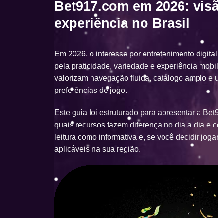
Bet917.com em 2026: visã
experiência no Brasil
Em 2026, o interesse por entretenimento digita
pela praticidade, variedade e experiência mobi
valorizam navegação fluida, catálogo amplo e
preferências de jogo.
Este guia foi estruturado para apresentar a Bet
quais recursos fazem diferença no dia a dia e 
leitura como informativa e, se você decidir joga
aplicáveis na sua região.