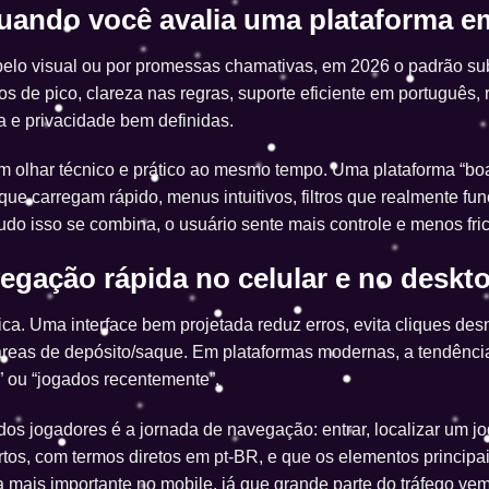
uando você avalia uma plataforma e
elo visual ou por promessas chamativas, em 2026 o padrão subi
rios de pico, clareza nas regras, suporte eficiente em portuguê
ça e privacidade bem definidas.
m olhar técnico e prático ao mesmo tempo. Uma plataforma “bo
ue carregam rápido, menus intuitivos, filtros que realmente fun
tudo isso se combina, o usuário sente mais controle e menos fri
vegação rápida no celular e no deskt
ica. Uma interface bem projetada reduz erros, evita cliques des
u áreas de depósito/saque. Em plataformas modernas, a tendênc
s” ou “jogados recentemente”.
dos jogadores é a jornada de navegação: entrar, localizar um 
os, com termos diretos em pt-BR, e que os elementos principais
da mais importante no mobile, já que grande parte do tráfego vem