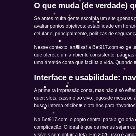
O que muda (de verdade) q
Se antes muita gente escolhia um site apenas p
avaliar pontos objetivos: estabilidade em horá
celular e, principalmente, políticas de seguran
Nesse contexto, analisar a Bet917.com exige u
que oferece um ambiente consistente: páginas q
uma área de conta que facilita a vida. Quando 
Interface e usabilidade: na
A primeira impressão conta, mas não é só estét
quer: slots, cassino ao vivo, jogos de mesa o
busca interna eficiente e atalhos para “favorito
Na Bet917.com, o ponto central para a maioria 
complicação. O ideal é que os menus sejam curt
visíveis sem poluir a tela. Em 2026, isso é ain