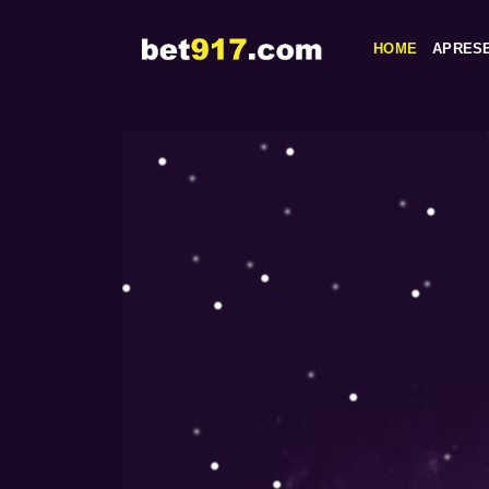
Skip
to
HOME
APRES
content