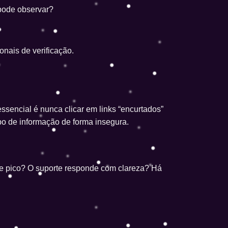
 pode observar?
onais de verificação.
sencial é nunca clicar em links “encurtados”
po de informação de forma insegura.
de pico? O suporte responde com clareza? Há